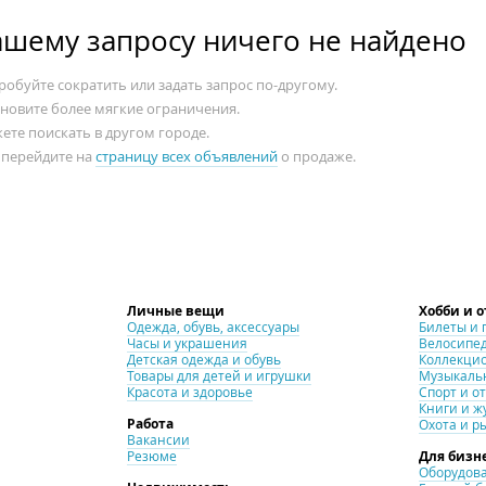
ашему запросу ничего не найдено
обуйте сократить или задать запрос по-другому.
ановите более мягкие ограничения.
ете поискать в другом городе.
 перейдите на
страницу всех объявлений
о продаже.
Личные вещи
Хобби и 
Одежда, обувь, аксессуары
Билеты и 
Часы и украшения
Велосипе
Детская одежда и обувь
Коллекци
Товары для детей и игрушки
Музыкаль
Красота и здоровье
Спорт и о
Книги и ж
Работа
Охота и р
Вакансии
Резюме
Для бизн
Оборудова