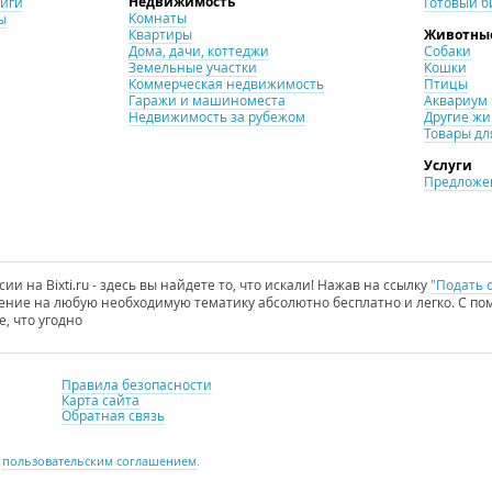
Недвижимость
ниги
Готовый б
Комнаты
ы
Квартиры
Животны
Дома, дачи, коттеджи
Собаки
Земельные участки
Кошки
Коммерческая недвижимость
Птицы
Гаражи и машиноместа
Аквариум
Недвижимость за рубежом
Другие ж
Товары дл
Услуги
Предложен
и на Bixti.ru - здесь вы найдете то, что искали! Нажав на ссылку
"Подать 
ние на любую необходимую тематику абсолютно бесплатно и легко. С пом
е, что угодно
Правила безопасности
Карта сайта
Обратная связь
с
пользовательским соглашением
.