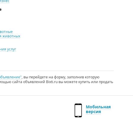
изнес
е
ивотные
я животных
ия услуг
объявление"
, вы перейдете на форму, заполнив которую
ощью сайта объявлений Bixti.ru вы можете купить или продать
Мобильная
версия