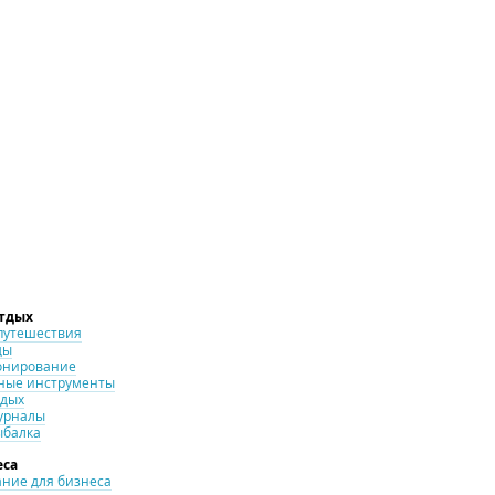
отдых
путешествия
ды
онирование
ные инструменты
тдых
урналы
ыбалка
еса
ние для бизнеса